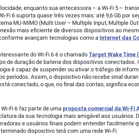
locidade, enquanto sua antecessora – a Wi-Fi 5 – transm
Wi-Fi 6 suporta quase três vezes mais: até 9,6 Gb por 
tema MU-MIMO (Multi User – Multiple Input, Multiple Out
nexão mais eficiente de diversos dispositivos ao mesm
 conforme avançam tecnologias como a
Internet das Co
interessante do Wi-Fi 6 é o chamado
Target Wake Time 
 de duração de bateria dos dispositivos conectados. I
ogia é capaz de suspender ou ativar o tráfego de infor
 períodos. Assim, o dispositivo não recebe sinal duran
tá conectado, o que, no final das contas, significa ec
Wi-Fi 6 faz parte de uma
proposta comercial da Wi-Fi A
latura da sua tecnologia mais amigável aos usuários. 
eradoras e usuários finais podem entender facilmente qu
terminado dispositivo terá com uma rede Wi-Fi.