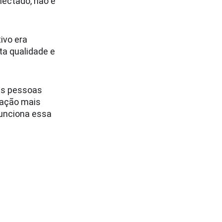
nectado, não é
ivo era
ta qualidade e
as pessoas
ração mais
funciona essa