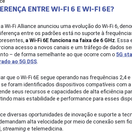
nce
ERENÇA ENTRE WI-FI 6 E WI-FI 6E?
a Wi-Fi Alliance anunciou uma evolução do Wi-Fi 6, de
 diferença entre os padrões está no suporte à frequência
 presentes,
a Wi-Fi 6E funciona na faixa de 6 GHz
. Essa
rciona acesso a novos canais e um tráfego de dados s
to – de forma semelhante ao que ocorre com o
5G st
ado ao 5G DSS
.
çar que o Wi-Fi 6E segue operando nas frequências 2,4 e
se foram identificados dispositivos compatíveis com a
ende seus recursos e capacidades de alta eficiência pa
tindo mais estabilidade e performance para esses dispo
ece diversas oportunidades de inovação e suporte a tec
 demandam alta velocidade por meio de conexão sem fi
l,
streaming
e telemedicina.