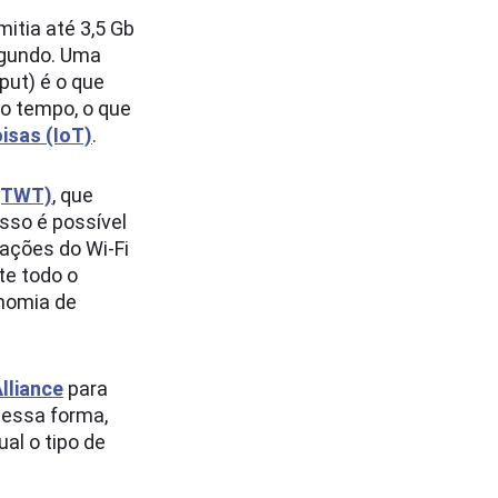
itia até 3,5 Gb
segundo. Uma
put) é o que
o tempo, o que
isas (IoT)
.
(TWT)
, que
sso é possível
mações do Wi-Fi
te todo o
onomia de
lliance
para
Dessa forma,
al o tipo de