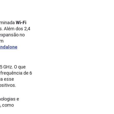
nominada
Wi-Fi
s. Além dos 2,4
 expansão no
em
andalone
 5 GHz. O que
 frequência de 6
ra esse
sitivos.
nologias e
o, como