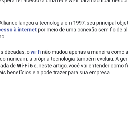
 espera ter acesso à uma rede wi-fi para não ficar desco
Alliance lançou a tecnologia em 1997, seu principal objet
cesso à internet
por meio de uma conexão sem fio de al
ho.
as décadas, o
wi-fi
não mudou apenas a maneira como 
 comunicam: a própria tecnologia também evoluiu. A ge
mada de
Wi-Fi 6
e, neste artigo, você vai entender como 
ais benefícios ela pode trazer para sua empresa.