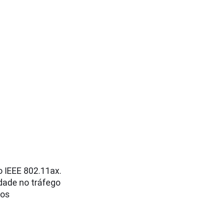
o IEEE 802.11ax.
dade no tráfego
dos