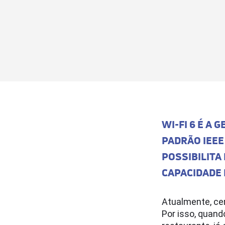
LinkedIn
WhatsApp
Facebook
Email
Copy
Link
WI-FI 6 É A
PADRÃO IEEE
POSSIBILITA
CAPACIDADE
Atualmente, ce
Por isso, quand