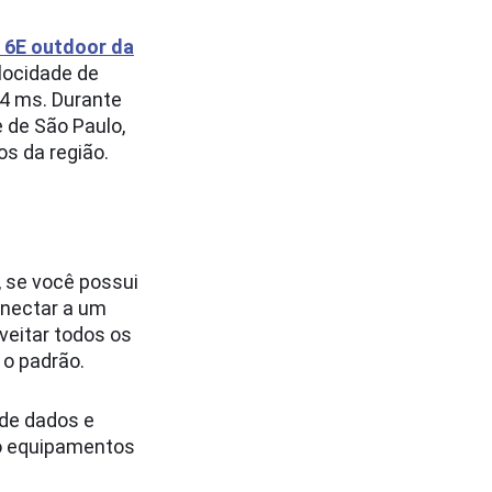
i 6E outdoor da
locidade de
24 ms. Durante
e de São Paulo,
s da região.
, se você possui
onectar a um
veitar todos os
 o padrão.
 de dados e
do equipamentos