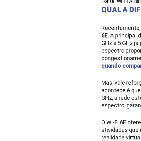
Fonte: Wi-Fi Allia
QUAL A DIF
Recentemente, 
6E
. A principal
GHz e 5 GHz já
espectro propo
congestionamen
quando compar
Mas, vale refor
acontece é que 
GHz, a rede est
espectro, garan
O Wi-Fi 6E ofer
atividades que
realidade virtua