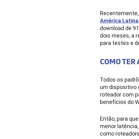
Recentemente, o
América Latina
download de 91
dois meses, a r
para testes e 
COMO TER 
Todos os padrõe
um dispositivo 
roteador com pa
benefícios do W
Então, para qu
menor latência,
como roteadores