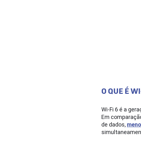
O QUE É WI
Wi-Fi 6 é a ger
Em comparação c
de dados,
menor
simultaneament