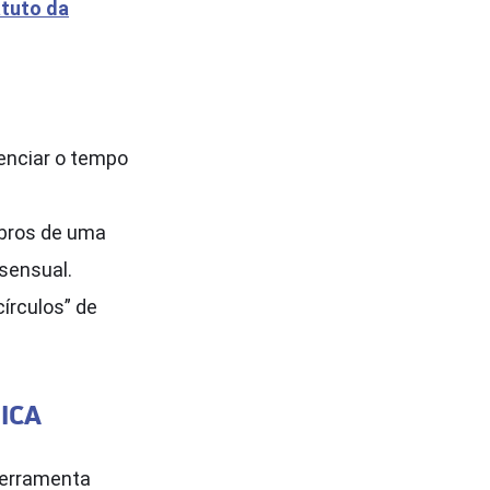
tuto da
renciar o tempo
mbros de uma
sensual.
írculos” de
ICA
ferramenta