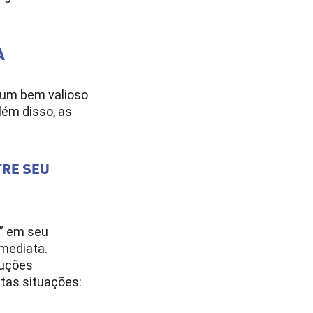
A
r um bem valioso
lém disso, as
TRE SEU
” em seu
imediata.
luções
stas situações: