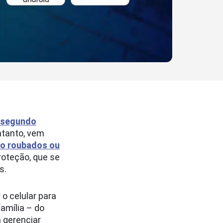
segundo
ntanto, vem
ão roubados ou
roteção, que se
s.
 o celular para
amília – do
 gerenciar