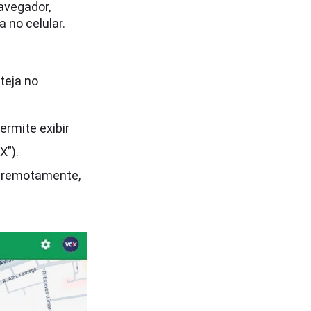
avegador,
 no celular.
teja no
ermite exibir
X”).
s remotamente,