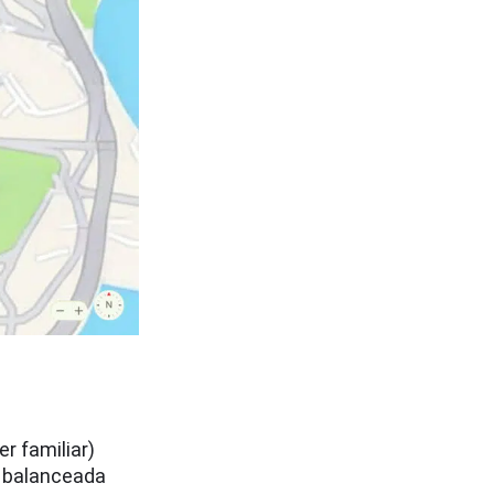
r familiar)
r balanceada