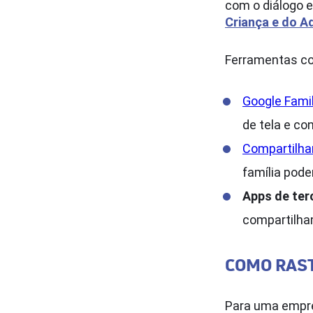
com o diálogo e
Criança e do A
Ferramentas com
Google Famil
de tela e con
Compartilha
família pode
Apps de ter
compartilham
COMO RAST
Para uma empres