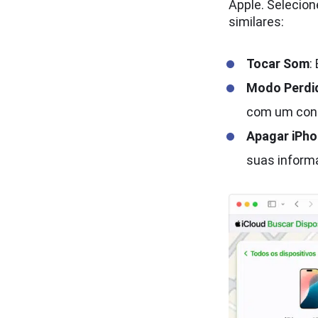
Apple. Selecion
similares:
Tocar Som
:
Modo Perdi
com um con
Apagar iPh
suas inform