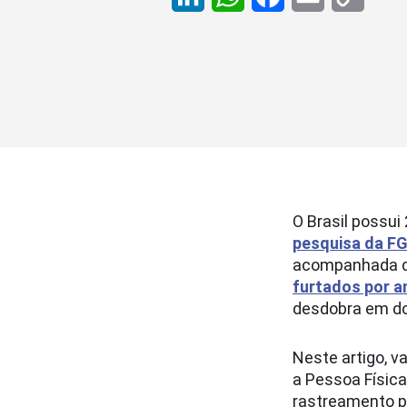
LinkedIn
WhatsApp
Facebook
Email
Copy
Link
O Brasil possui
pesquisa da F
acompanhada de
furtados por a
desdobra em doi
Neste artigo, v
a Pessoa Física
rastreamento p