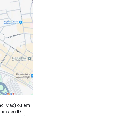
ad, Mac) ou em
 com seu ID