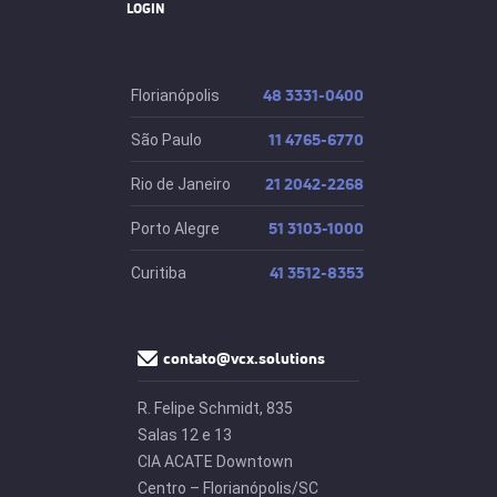
LOGIN
48 3331-0400
Florianópolis
11 4765-6770
São Paulo
21 2042-2268
Rio de Janeiro
51 3103-1000
Porto Alegre
41 3512-8353
Curitiba
contato@vcx.solutions
R. Felipe Schmidt, 835
Salas 12 e 13
CIA ACATE Downtown
Centro – Florianópolis/SC