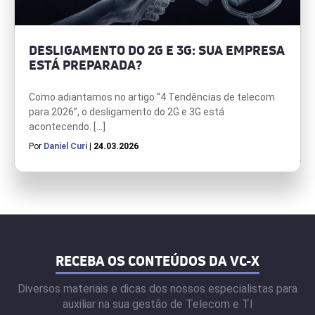
DESLIGAMENTO DO 2G E 3G: SUA EMPRESA
ESTÁ PREPARADA?
Como adiantamos no artigo “4 Tendências de telecom
para 2026”, o desligamento do 2G e 3G está
acontecendo. […]
Por
Daniel Curi
| 24.03.2026
RECEBA OS CONTEÚDOS DA VC-X
Diversos materiais e dicas dos nossos especialistas para
auxiliar na sua gestão de Telecom e TI