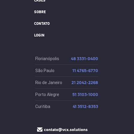
CASES
SOBRE
CONTATO
LOGIN
48 3331-0400
Florianópolis
11 4765-6770
São Paulo
21 2042-2268
Rio de Janeiro
51 3103-1000
Porto Alegre
41 3512-8353
Curitiba
contato@vcx.solutions