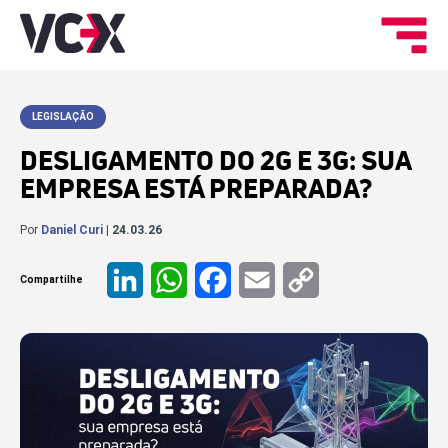
LEGISLAÇÃO
DESLIGAMENTO DO 2G E 3G: SUA
EMPRESA ESTÁ PREPARADA?
Por
Daniel Curi
| 24.03.26
Compartilhe
LinkedIn
WhatsApp
Facebook
Email
Copy
Link