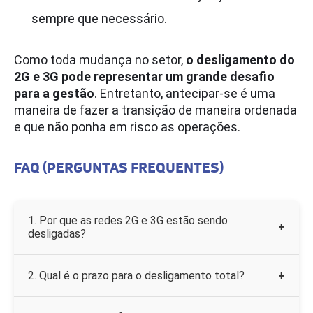
sempre que necessário.
Como toda mudança no setor,
o desligamento do
2G e 3G pode representar um grande desafio
para a gestão
. Entretanto, antecipar-se é uma
maneira de fazer a transição de maneira ordenada
e que não ponha em risco as operações.
FAQ (PERGUNTAS FREQUENTES)
1. Por que as redes 2G e 3G estão sendo
+
desligadas?
Porque são tecnologias antigas, com menor
2. Qual é o prazo para o desligamento total?
+
eficiência. Ao desligá-las, as operadoras
liberam espectro na faixa sub-1 GHz para
O cronograma prevê a desativação completa
expandir o 5G e melhorar a qualidade do 4G.