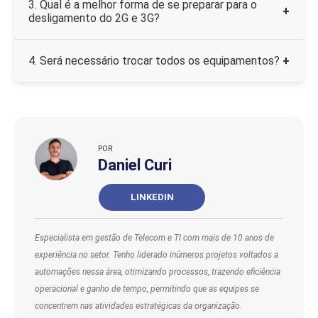
3. Qual é a melhor forma de se preparar para o
até 2028, mas a redução de cobertura já está
+
desligamento do 2G e 3G?
acontecendo em várias regiões,
especialmente no 2G.
Criar um plano de transição com cronograma,
4. Será necessário trocar todos os equipamentos?
+
priorizar áreas já afetadas, testar os novos
dispositivos, monitorar o desempenho e
Os dispositivos que operam somente em
ajustar o processo continuamente para
2G/3G deverão ser substituídos por modelos
evitar interrupções.
compatíveis com 4G ou superior. Alguns
equipamentos podem exigir apenas troca de
POR
SIM ou atualização de firmware.
Daniel Curi
LINKEDIN
Especialista em gestão de Telecom e TI com mais de 10 anos de
experiência no setor. Tenho liderado inúmeros projetos voltados a
automações nessa área, otimizando processos, trazendo eficiência
operacional e ganho de tempo, permitindo que as equipes se
concentrem nas atividades estratégicas da organização.