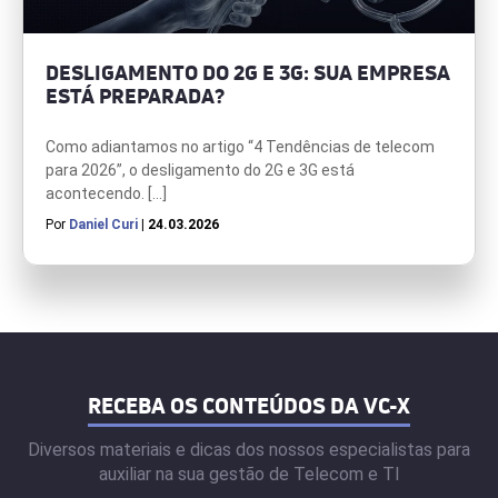
DESLIGAMENTO DO 2G E 3G: SUA EMPRESA
ESTÁ PREPARADA?
Como adiantamos no artigo “4 Tendências de telecom
para 2026”, o desligamento do 2G e 3G está
acontecendo. […]
Por
Daniel Curi
| 24.03.2026
RECEBA OS CONTEÚDOS DA VC-X
Diversos materiais e dicas dos nossos especialistas para
auxiliar na sua gestão de Telecom e TI