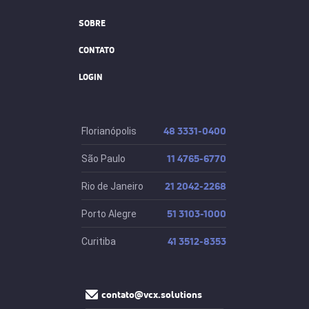
SOBRE
CONTATO
LOGIN
48 3331-0400
Florianópolis
11 4765-6770
São Paulo
21 2042-2268
Rio de Janeiro
51 3103-1000
Porto Alegre
41 3512-8353
Curitiba
contato@vcx.solutions