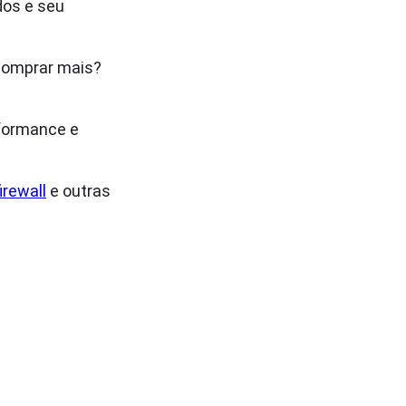
dos e seu
 comprar mais?
rformance e
firewall
e outras