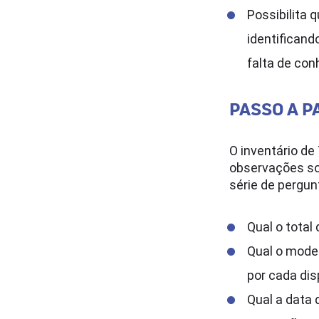
Possibilita
identificand
falta de co
PASSO A P
O inventário de
observações so
série de pergun
Qual o total
Qual o model
por cada dis
Qual a data 