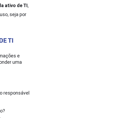
a ativo de TI
,
uso, seja por
E TI
ormações e
ponder uma
 o responsável
vo?