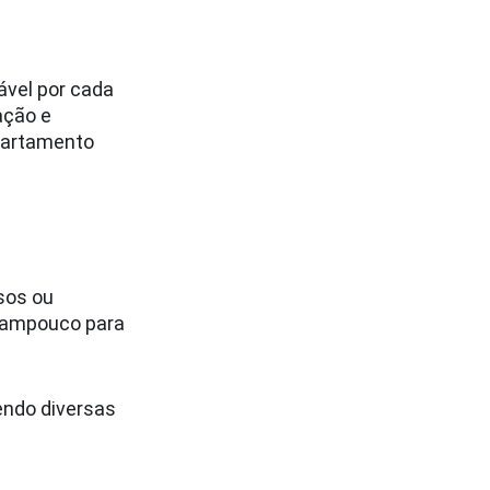
ável por cada
ação e
epartamento
sos ou
 tampouco para
endo diversas