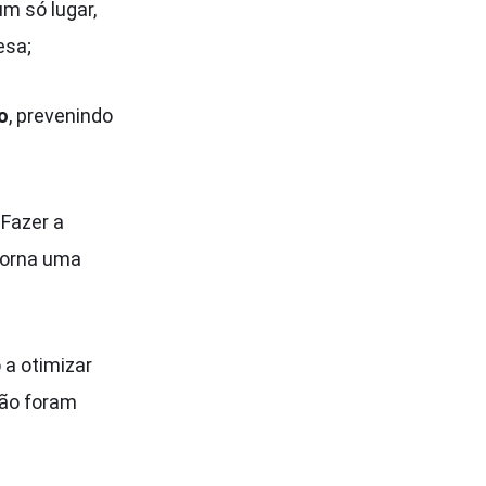
m só lugar,
esa;
o
, prevenindo
. Fazer a
 torna uma
 a otimizar
não foram