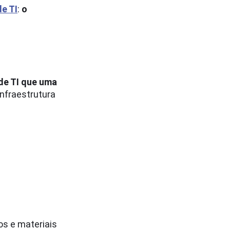
e TI
:
o
 de TI que uma
nfraestrutura
os e materiais