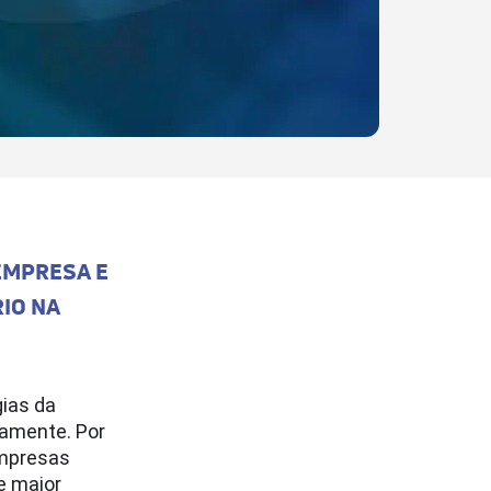
 EMPRESA E
IO NA
ias da
damente.
Por
empresas
e maior