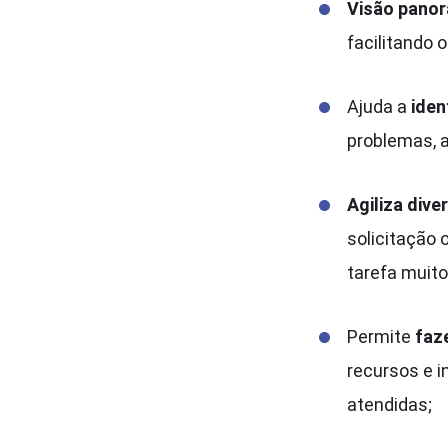
Visão panor
facilitando 
Ajuda a
iden
problemas,
Agiliza div
solicitação 
tarefa muito
Permite
faz
recursos e i
atendidas;