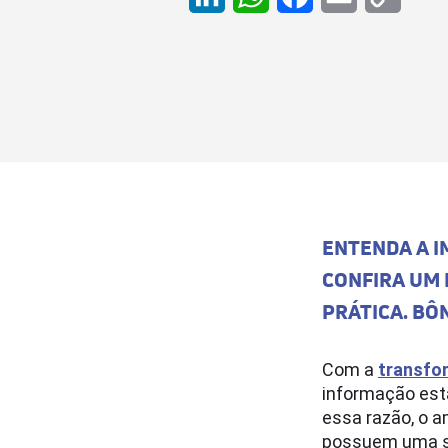
LinkedIn
WhatsApp
Facebook
Email
Copy
Link
ENTENDA A I
CONFIRA UM 
PRÁTICA. BÔ
Com a
transfo
informação est
essa razão, o a
possuem uma sé