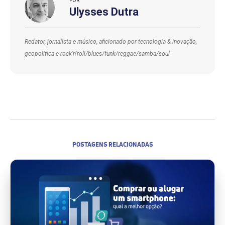
POR
Ulysses Dutra
Redator, jornalista e músico, aficionado por tecnologia & inovação,
geopolítica e rock’n’roll/blues/funk/reggae/samba/soul
POSTAGENS RELACIONADAS