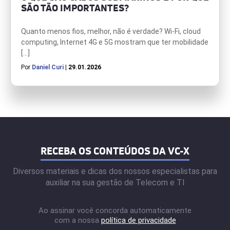
SÃO TÃO IMPORTANTES?
Quanto menos fios, melhor, não é verdade? Wi-Fi, cloud
computing, Internet 4G e 5G mostram que ter mobilidade
[…]
Por
Daniel Curi
| 29.01.2026
RECEBA OS CONTEÚDOS DA VC-X
Diversos materiais e dicas dos nossos especialistas para
auxiliar na sua gestão de Telecom e TI
Ao assinar você concorda automaticamente
com a nossa
política de privacidade