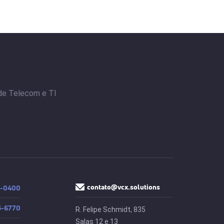
 de Telecom e TI
contato@vcx.solutions
1-0400
5-6770
R. Felipe Schmidt, 835
Salas 12 e 13