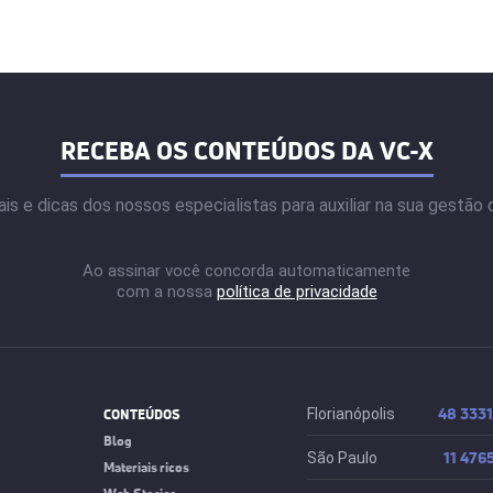
RECEBA OS CONTEÚDOS DA VC-X
ais e dicas dos nossos especialistas para auxiliar na sua gestão
Ao assinar você concorda automaticamente
com a nossa
política de privacidade
48 333
CONTEÚDOS
Florianópolis
Blog
11 476
São Paulo
Materiais ricos