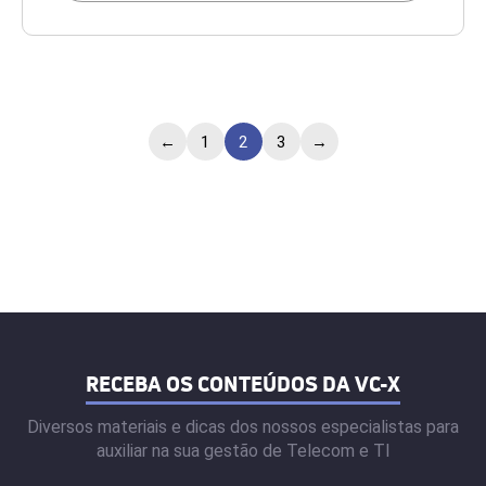
←
1
2
3
→
RECEBA OS CONTEÚDOS DA VC-X
Diversos materiais e dicas dos nossos especialistas para
auxiliar na sua gestão de Telecom e TI